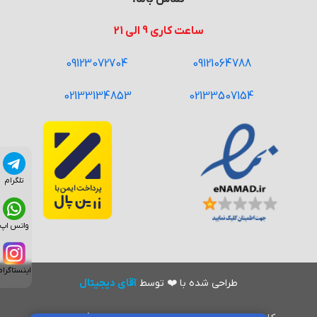
ساعت کاری 9 الی 21
09123072704
09121064788
02133134853
02133507154
تلگرام
واتس اپ
اینستاگرام
طراحی شده با
❤️
توسط
آقای دیجیتال