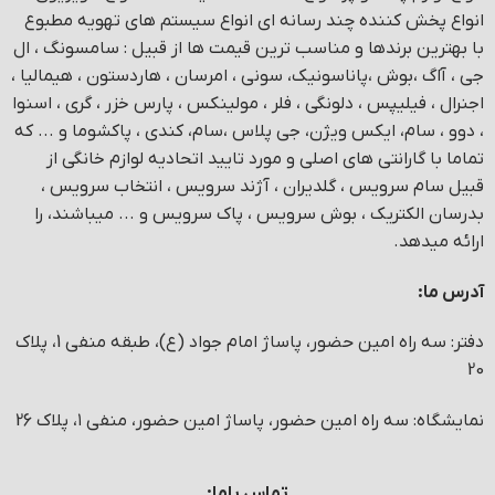
انواع پخش کننده چند رسانه ای انواع سیستم های تهویه مطبوع
با بهترین برندها و مناسب ترین قیمت ها از قبیل : سامسونگ ، ال
جی ، آاگ ،بوش ،پاناسونیک، سونی ، امرسان ، هاردستون ، هیمالیا ،
اجنرال ، فیلیپس ، دلونگی ، فلر ، مولینکس ، پارس خزر ، گری ، اسنوا
، دوو ، سام، ایکس ویژن، جی پلاس ،سام، کندی ، پاکشوما و ... که
تماما با گارانتی های اصلی و مورد تایید اتحادیه لوازم خانگی از
قبیل سام سرویس ، گلدیران ، آژند سرویس ، انتخاب سرویس ،
بدرسان الکتریک ، بوش سرویس ، پاک سرویس و ... میباشند، را
ارائه میدهد.
آدرس ما:
دفتر: سه راه امین حضور، پاساژ امام جواد (ع)، طبقه منفی 1، پلاک
20
نمایشگاه: سه راه امین حضور، پاساژ امین حضور، منفی ۱، پلاک 26
تماس باما: