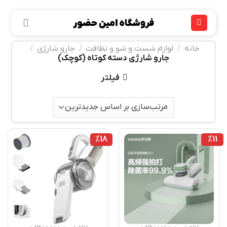
Ski
t
conten
خانه
/
لوازم شست و شو و نظافت
/
جارو شارژی
/
جارو شارژی دسته کوتاه (کوچک)
فیلتر
%18
%11