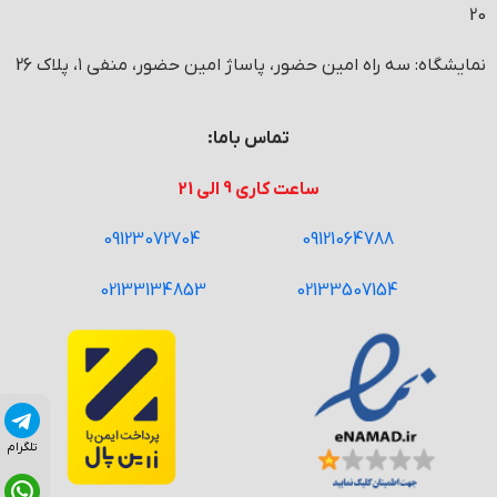
20
نمایشگاه: سه راه امین حضور، پاساژ امین حضور، منفی ۱، پلاک 26
تماس باما:
ساعت کاری 9 الی 21
09123072704
09121064788
02133134853
02133507154
تلگرام