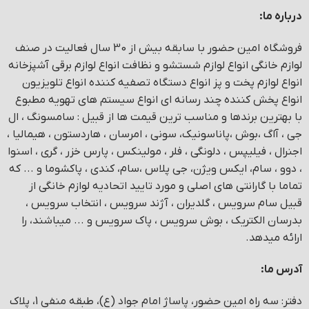
درباره ما:
فروشگاه امین حضور با سابقه بیش از 30 سال فعالیت در صنف
لوازم خانگی انواع لوازم شستشو و نظافت انواع لوازم برقی آشپزخانه
انواع لوازم پخت و پز انواع دستگاه تصفیه کننده انواع تلویزیون
انواع پخش کننده چند رسانه ای انواع سیستم های تهویه مطبوع
با بهترین برندها و مناسب ترین قیمت ها از قبیل : سامسونگ ، ال
جی ، آاگ ،بوش ،پاناسونیک، سونی ، امرسان ، هاردستون ، هیمالیا ،
اجنرال ، فیلیپس ، دلونگی ، فلر ، مولینکس ، پارس خزر ، گری ، اسنوا
، دوو ، سام، ایکس ویژن، جی پلاس ،سام، کندی ، پاکشوما و ... که
تماما با گارانتی های اصلی و مورد تایید اتحادیه لوازم خانگی از
قبیل سام سرویس ، گلدیران ، آژند سرویس ، انتخاب سرویس ،
بدرسان الکتریک ، بوش سرویس ، پاک سرویس و ... میباشند، را
ارائه میدهد.
آدرس ما:
دفتر: سه راه امین حضور، پاساژ امام جواد (ع)، طبقه منفی 1، پلاک