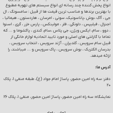
انواع پخش کننده چند رسانه ای انواع سیستم های تهویه مطبوع
با بهترین برندها و مناسب ترین قیمت ها از قبیل : سامسونگ ، ال
جی ، آاگ ،بوش ،پاناسونیک، سونی ، امرسان ، هاردستون ، هیمالیا ،
اجنرال ، فیلیپس ، دلونگی ، فلر ، مولینکس ، پارس خزر ، گری ، اسنوا
، دوو ، سام، ایکس ویژن، جی پلاس ،سام، کندی ، پاکشوما و ... که
تماما با گارانتی های اصلی و مورد تایید اتحادیه لوازم خانگی از
قبیل سام سرویس ، گلدیران ، آژند سرویس ، انتخاب سرویس ،
بدرسان الکتریک ، بوش سرویس ، پاک سرویس و ... میباشند، را
ارائه میدهد.
آدرس ما:
دفتر: سه راه امین حضور، پاساژ امام جواد (ع)، طبقه منفی 1، پلاک
20
نمایشگاه: سه راه امین حضور، پاساژ امین حضور، منفی ۱، پلاک 26