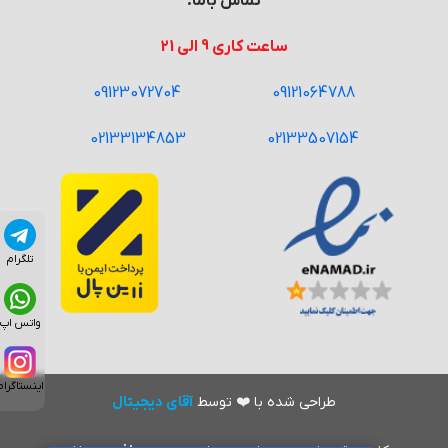
تماس باما:
ساعت کاری 9 الی 21
09123072704
09121064788
02133134853
02133507154
تلگرام
واتس اپ
اینستاگرام
طراحی شده با
❤️
توسط
آقای دیجیتال