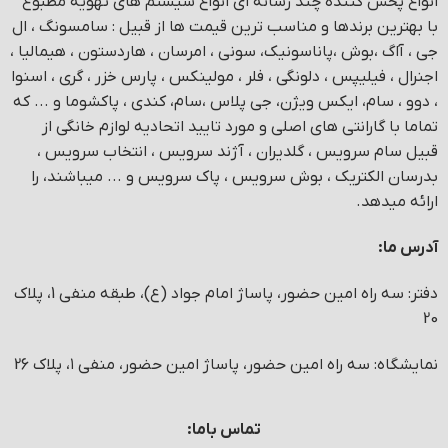
انواع پخش کننده چند رسانه ای انواع سیستم های تهویه مطبوع
با بهترین برندها و مناسب ترین قیمت ها از قبیل : سامسونگ ، ال
جی ، آاگ ،بوش ،پاناسونیک، سونی ، امرسان ، هاردستون ، هیمالیا ،
اجنرال ، فیلیپس ، دلونگی ، فلر ، مولینکس ، پارس خزر ، گری ، اسنوا
، دوو ، سام، ایکس ویژن، جی پلاس ،سام، کندی ، پاکشوما و ... که
تماما با گارانتی های اصلی و مورد تایید اتحادیه لوازم خانگی از
قبیل سام سرویس ، گلدیران ، آژند سرویس ، انتخاب سرویس ،
بدرسان الکتریک ، بوش سرویس ، پاک سرویس و ... میباشند، را
ارائه میدهد.
آدرس ما:
دفتر: سه راه امین حضور، پاساژ امام جواد (ع)، طبقه منفی 1، پلاک
20
نمایشگاه: سه راه امین حضور، پاساژ امین حضور، منفی ۱، پلاک 26
تماس باما: