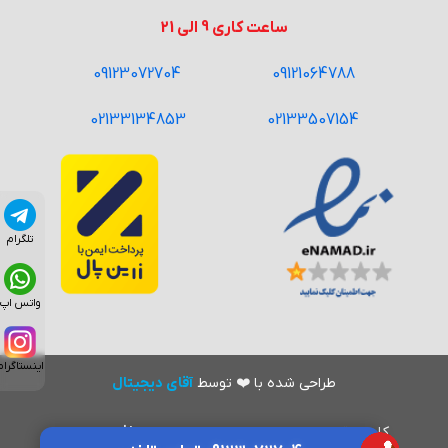
ساعت کاری 9 الی 21
09123072704
09121064788
02133134853
02133507154
تلگرام
واتس اپ
اینستاگرام
طراحی شده با
❤️
توسط
آقای دیجیتال
کلیه حقوق این وب سایت متعلق به
عبد منافی
می‌باشد